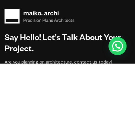
Say Hello! Let’s Talk About Your
Project.
Are you planning on architecture, contact us today!
CONTACT US