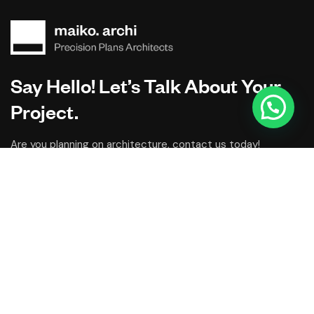
Say Hello! Let’s Talk About Your
Project.
Are you planning on architecture, contact us today!
CONTACT US