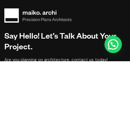
Say Hello! Let’s Talk About Your
Project.
Are you planning on architecture, contact us today!
CONTACT US