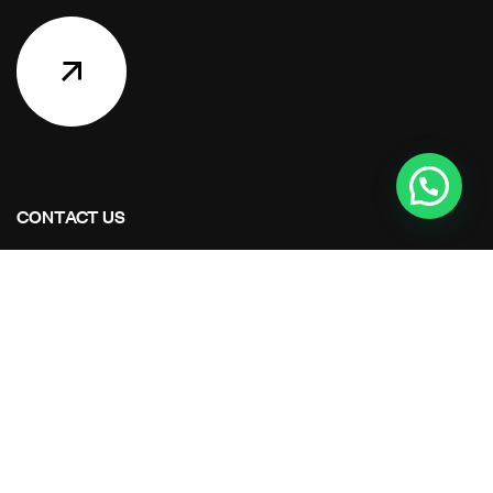
CONTACT US
Address Studios
206 Mail Parking Nuages, 14529 Levallois-Perret,
France.
Mail Us:
Maikoarchitecture@gmail.com
Call Us: