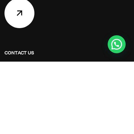
CONTACT US
Address Studios
206 Mail Parking Nuages, 14529 Levallois-Perret,
France.
Mail Us:
Maikoarchitecture@gmail.com
Call Us:
+8120-360-4027